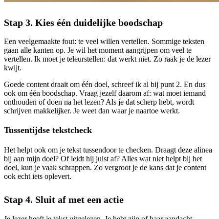
Stap 3. Kies één duidelijke boodschap
Een veelgemaakte fout: te veel willen vertellen.
Sommige teksten
gaan alle kanten op. Je wil het moment aangrijpen om veel te
vertellen. Ik moet je teleurstellen: dat werkt niet. Zo raak je de lezer
kwijt.
Goede content draait om één doel, schreef ik al bij punt 2. En dus
ook om één boodschap. Vraag jezelf daarom af: wat moet iemand
onthouden of doen na het lezen? Als je dat scherp hebt, wordt
schrijven makkelijker. Je weet dan waar je naartoe werkt.
Tussentijdse tekstcheck
Het helpt ook om je tekst tussendoor te checken. Draagt deze alinea
bij aan mijn doel? Of leidt hij juist af? Alles wat niet helpt bij het
doel, kun je vaak schrappen. Zo vergroot je de kans dat je content
ook echt iets oplevert.
Stap 4. Sluit af met een actie
Je lezer heeft je tekst uitgelezen. Je hebt zijn of haar aandacht