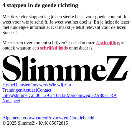
4 stappen in de goede richting
Met deze vier stappen leg je een sterke basis voor goede content. Je
weet voor wie je schrijft. Je weet wat het doel is. En je helpt de lezer
met duidelijke informatie. Dat maakt je tekst relevant voor de lezer.
Succes!
Meer lezen over content schrijven? Lees dan onze
5 schrijftips
of
ontdek waarom een
schrijfstijlgids
onmisbaar is.
Home
Diensten
Ons werk
Wie wij zijn
Trainingen
Actueel
Contact
info@slimme-z.nl
06 - 29 34 68 68
Marconiweg 22A
8071 RA
Nunspeet
Algemene voorwaarden
Privacy- en Cookiebeleid
© 2025 SlimmeZ - KvK 85672815