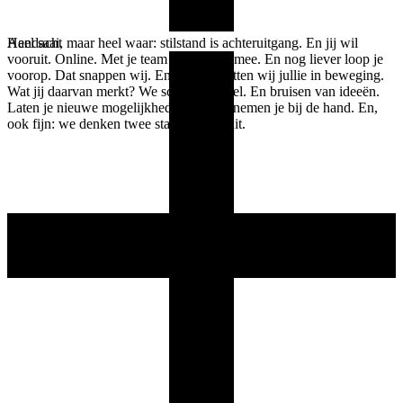
Heel saai, maar heel waar: stilstand is achteruitgang. En jij wil
Aandacht
vooruit. Online. Met je team met de tijd mee. En nog liever loop je
voorop. Dat snappen wij. En daarom zetten wij jullie in beweging.
Wat jij daarvan merkt? We schakelen snel. En bruisen van ideeën.
Laten je nieuwe mogelijkheden zien en nemen je bij de hand. En,
ook fijn: we denken twee stappen vooruit.