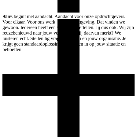
Alles begint met aandacht. Aandacht voor onze opdrachtgevers.
Slim
Voor elkaar. Voor ons werk. En onze omgeving. Dat vinden we
gewoon. Iedereen heeft een verhaal te vertellen. Jij dus ook. Wij zijn
reuzebenieuwd naar jouw verhaal. Wat jij daarvan merkt? We
luisteren echt. Stellen tig vragen over jou en jouw organisatie. Je
krijgt geen standaardoplossing. We spelen in op jouw situatie en
behoeften.