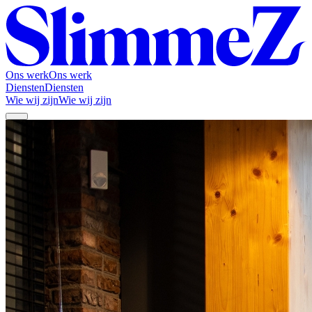
Ons werk
Ons werk
Diensten
Diensten
Wie wij zijn
Wie wij zijn