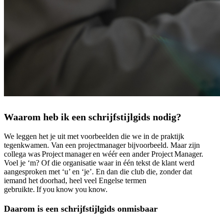
Waarom heb ik een schrijfstijlgids nodig?
We leggen het je uit met voorbeelden die we in de praktijk
tegenkwamen. Van een projectmanager bijvoorbeeld. Maar zijn
collega was
Project
manager
en w
éé
r een ander Project
Manager.
Voel je
‘
m? Of die organisatie waar in
éé
n tekst de klant werd
aangesproken met
‘
u
’
en
‘
je
’
. En dan die club die, zonder dat
iemand het doorhad, heel veel Engelse termen
gebruikte.
If
you
know
you
know.
Daarom is een schrijfstijlgids onmisbaar