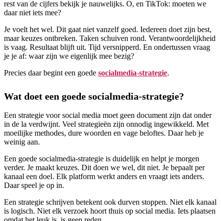
rest van de cijfers bekijk je nauwelijks. O, en TikTok: moeten we
daar niet iets mee?
Je voelt het wel. Dit gaat niet vanzelf goed. Iedereen doet zijn best,
maar keuzes ontbreken. Taken schuiven rond. Verantwoordelijkheid
is vaag. Resultaat blijft uit. Tijd versnipperd. En ondertussen vraag
je je af: waar zijn we eigenlijk mee bezig?
Precies daar begint een goede
socialmedia-strategie
.
Wat doet een goede socialmedia-strategie?
Een strategie voor social media moet geen document zijn dat onder
in de la verdwijnt. Veel strategieën zijn onnodig ingewikkeld. Met
moeilijke methodes, dure woorden en vage beloftes. Daar heb je
weinig aan.
Een goede socialmedia-strategie is duidelijk en helpt je morgen
verder. Je maakt keuzes. Dit doen we wel, dit niet. Je bepaalt per
kanaal een doel. Elk platform werkt anders en vraagt iets anders.
Daar speel je op in.
Een strategie schrijven betekent ook durven stoppen. Niet elk kanaal
is logisch. Niet elk verzoek hoort thuis op social media. Iets plaatsen
omdat het leuk is, is geen reden.