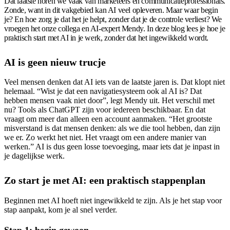
Dat laatste horen we vaak van marketeers en communicatieprofessionals.
Zonde, want in dit vakgebied kan AI veel opleveren. Maar waar begin
je? En hoe zorg je dat het je helpt, zonder dat je de controle verliest? We
vroegen het onze collega en AI-expert Mendy. In deze blog lees je hoe je
praktisch start met AI in je werk, zonder dat het ingewikkeld wordt.
AI is geen nieuw trucje
Veel mensen denken dat AI iets van de laatste jaren is. Dat klopt niet
helemaal. “Wist je dat een navigatiesysteem ook al AI is? Dat
hebben mensen vaak niet door”, legt Mendy uit. Het verschil met
nu? Tools als ChatGPT zijn voor iedereen beschikbaar. En dat
vraagt om meer dan alleen een account aanmaken. “Het grootste
misverstand is dat mensen denken: als we die tool hebben, dan zijn
we er. Zo werkt het niet. Het vraagt om een andere manier van
werken.” AI is dus geen losse toevoeging, maar iets dat je inpast in
je dagelijkse werk.
Zo start je met AI: een praktisch stappenplan
Beginnen met AI hoeft niet ingewikkeld te zijn. Als je het stap voor
stap aanpakt, kom je al snel verder.
Stap 1: begin gewoon