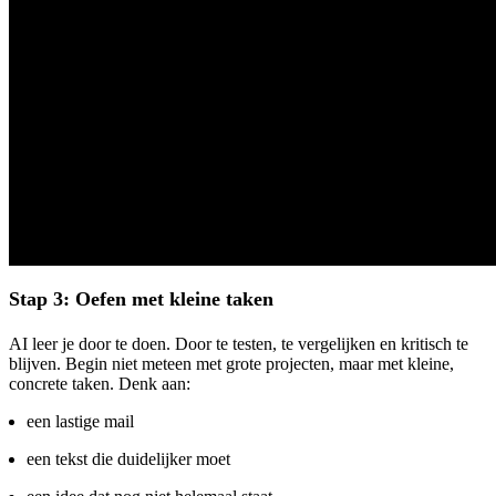
Stap 3: Oefen met kleine taken
AI leer je door te doen. Door te testen, te vergelijken en kritisch te
blijven. Begin niet meteen met grote projecten, maar met kleine,
concrete taken. Denk aan:
een lastige mail
een tekst die duidelijker moet