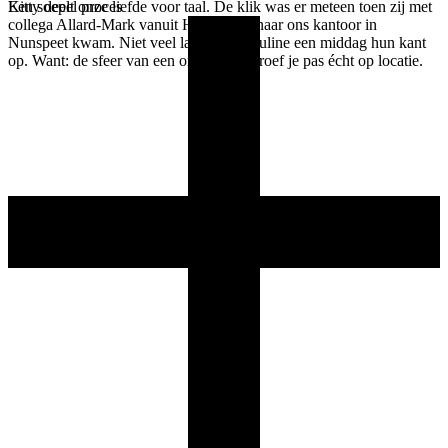
Kitty deelt onze liefde voor taal. De klik was er meteen toen zij met
Een soepel proces
collega Allard-Mark vanuit Hoofddorp naar ons kantoor in
Nunspeet kwam. Niet veel later ging Pauline een middag hun kant
op. Want: de sfeer van een organisatie proef je pas écht op locatie.