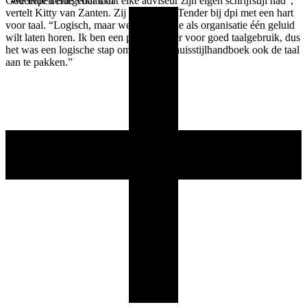
“We liepen ertegenaan dat elke adviseur zijn eigen schrijfstijl had”,
Gedeelde liefde voor taal
vertelt Kitty van Zanten. Zij is adviseur Tender bij dpi met een hart
voor taal. “Logisch, maar wel lastig als je als organisatie één geluid
wilt laten horen. Ik ben een pleitbezorger voor goed taalgebruik, dus
het was een logische stap om naast het huisstijlhandboek ook de taal
aan te pakken.”