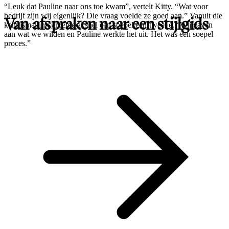
“Leuk dat Pauline naar ons toe kwam”, vertelt Kitty. “Wat voor
bedrijf zijn wij eigenlijk? Die vraag voelde ze goed aan.” Vanuit die
Van afspraken naar een stijlgids
kennismaking groeide al snel een soepel een-tweetje. “Wij gaven
aan wat we wilden en Pauline werkte het uit. Het was een soepel
proces.”