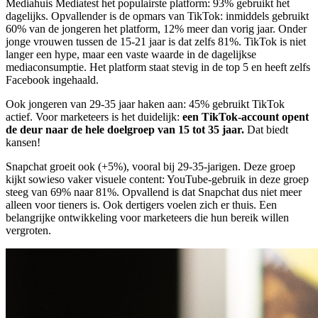
Mediahuis Mediatest het populairste platform: 93% gebruikt het
dagelijks. Opvallender is de opmars van TikTok: inmiddels gebruikt
60% van de jongeren het platform, 12% meer dan vorig jaar. Onder
jonge vrouwen tussen de 15-21 jaar is dat zelfs 81%. TikTok is niet
langer een hype, maar een vaste waarde in de dagelijkse
mediaconsumptie. Het platform staat stevig in de top 5 en heeft zelfs
Facebook ingehaald.
Ook jongeren van 29-35 jaar haken aan: 45% gebruikt TikTok
actief. Voor marketeers is het duidelijk:
een TikTok-account opent
de deur naar de hele doelgroep van 15 tot 35 jaar.
Dat biedt
kansen!
Snapchat groeit ook (+5%), vooral bij 29-35-jarigen. Deze groep
kijkt sowieso vaker visuele content: YouTube-gebruik in deze groep
steeg van 69% naar 81%. Opvallend is dat Snapchat dus niet meer
alleen voor tieners is. Ook dertigers voelen zich er thuis. Een
belangrijke ontwikkeling voor marketeers die hun bereik willen
vergroten.