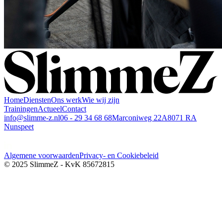
Home
Diensten
Ons werk
Wie wij zijn
Trainingen
Actueel
Contact
info@slimme-z.nl
06 - 29 34 68 68
Marconiweg 22A
8071 RA
Nunspeet
Algemene voorwaarden
Privacy- en Cookiebeleid
© 2025 SlimmeZ - KvK 85672815