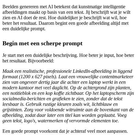
Beelden genereren met AI betekent dat kunstmatige intelligentie
afbeeldingen maakt op basis van een tekst. Jij beschrijft wat je wilt
zien en AI doet de rest. Hoe duidelijker je beschrijft wat wil, hoe
beter het resultaat. Daarom begint een goede afbeelding altijd met
een duidelijke prompt.
Begin met een scherpe prompt
Je start met een duidelijke beschrijving. Hoe beter je input, hoe beter
het resultaat. Bijvoorbeeld:
Maak een realistische, professionele LinkedIn-afbeelding in liggend
formaat (1200 x 627 pixels). Laat een vrouwelijke contentmarketeer
zien van ongeveer dertig jaar die achter een laptop werkt in een
modern kantoor met veel daglicht. Op de achtergrond zijn planten,
een notitieblok en een kop koffie zichtbaar. Op het laptopscherm zijn
socialmedia-berichten en grafieken te zien, zonder dat de tekst
leesbaar is. Gebruik rustige kleuren zoals wit, lichtblauw en
grijstinten. Zorg voor voldoende witruimte aan de bovenkant van de
afbeelding, zodat daar later een titel kan worden geplaatst. Voeg
geen tekst, logo's, watermerken of vervormde elementen toe.
Een goede prompt voorkomt dat je achteraf veel moet aanpassen.